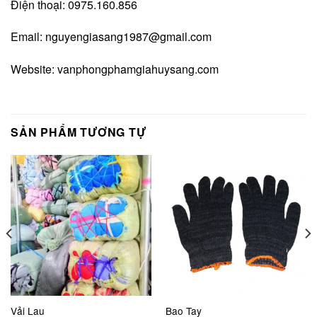
Điện thoại: 0975.160.856
Email:
nguyengiasang1987@gmail.com
Website:
vanphongphamgiahuysang.com
SẢN PHẨM TƯƠNG TỰ
Vải Lau
Bao Tay