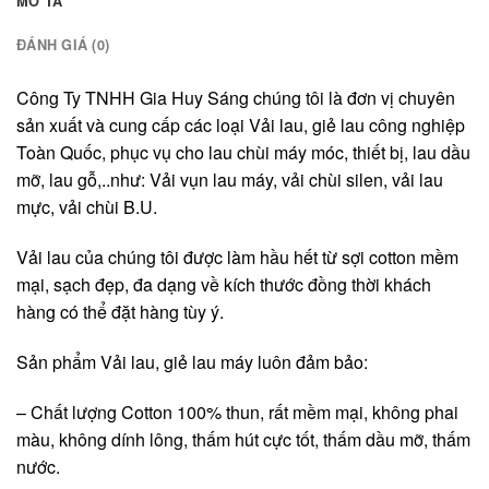
MÔ TẢ
ĐÁNH GIÁ (0)
Công Ty TNHH Gia Huy Sáng chúng tôi là đơn vị chuyên
sản xuất và cung cấp các loại Vải lau, giẻ lau công nghiệp
Toàn Quốc, phục vụ cho lau chùi máy móc, thiết bị, lau dầu
mỡ, lau gỗ,..như: Vải vụn lau máy, vải chùi silen, vải lau
mực, vải chùi B.U.
Vải lau của chúng tôi được làm hầu hết từ sợi cotton mềm
mại, sạch đẹp, đa dạng về kích thước đồng thời khách
hàng có thể đặt hàng tùy ý.
Sản phẩm Vải lau, giẻ lau máy luôn đảm bảo:
– Chất lượng Cotton 100% thun, rất mềm mại, không phai
màu, không dính lông, thấm hút cực tốt, thấm dầu mỡ, thấm
nước.