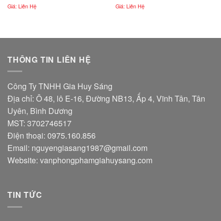
Giá: Liên Hệ
Giá: Liên Hệ
THÔNG TIN LIÊN HỆ
Công Ty TNHH Gia Huy Sáng
Địa chỉ: Ô 48, lô E-16, Đường NB13, Ấp 4, Vĩnh Tân, Tân
Uyên, Bình Dương
MST: 3702746517
Điện thoại: 0975.160.856
Email:
nguyengiasang1987@gmail.com
Website:
vanphongphamgiahuysang.com
TIN TỨC