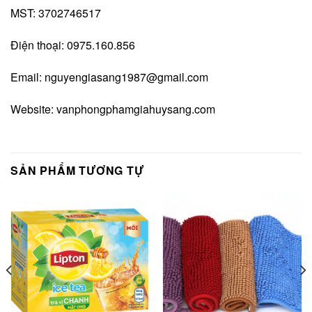
MST: 3702746517
Điện thoại: 0975.160.856
Email:
nguyengiasang1987@gmail.com
Website:
vanphongphamgiahuysang.com
SẢN PHẨM TƯƠNG TỰ