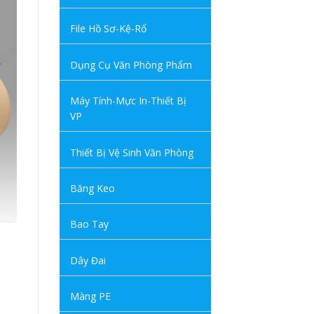
File Hồ Sơ-Kệ-Rổ
Dụng Cụ Văn Phòng Phẩm
Máy Tính-Mực In-Thiết Bị
VP
Thiết Bị Vệ Sinh Văn Phòng
Băng Keo
Bao Tay
Dây Đai
Màng PE