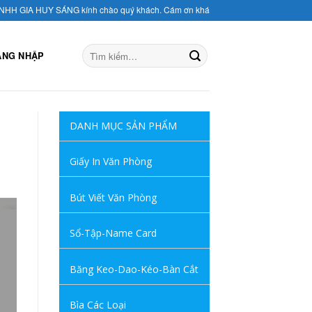
HUY SÁNG kính chào quý khách. Cám ơn khách hàng đã tin tưởng dụng sản phẩm c
ĂNG NHẬP
DANH MỤC SẢN PHẨM
Giấy In Văn Phòng
Bút Viết Văn Phòng
Sổ-Tập-Name Card
Băng Keo-Dao-Kéo-Bàn Cắt
Bìa Các Loại