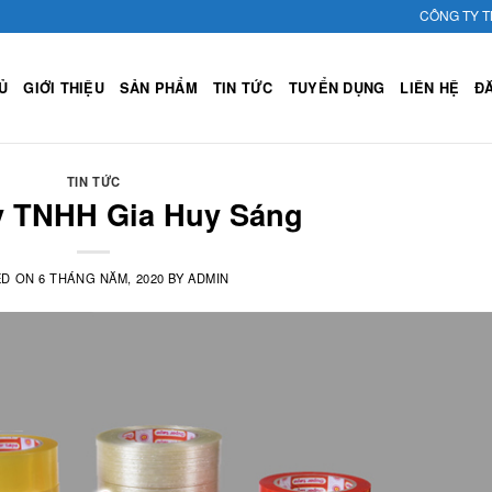
CÔNG TY TNHH GIA 
Ủ
GIỚI THIỆU
SẢN PHẨM
TIN TỨC
TUYỂN DỤNG
LIÊN HỆ
Đ
TIN TỨC
y TNHH Gia Huy Sáng
ED ON
6 THÁNG NĂM, 2020
BY
ADMIN