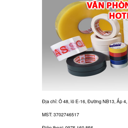
Địa chỉ: Ô 48, lô E-16, Đường NB13, Ấp 4
MST: 3702746517
Điện thoại: 0975.160.856