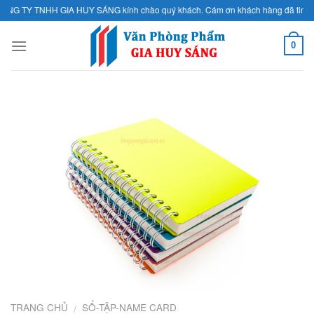
Skip
 TY TNHH GIA HUY SÁNG kính chào quý khách. Cám ơn khách hàng đã tin tưởng dụ
to
content
0
TRANG CHỦ
SỔ-TẬP-NAME CARD
/