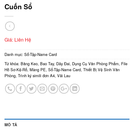
Cuốn Sổ
Giá: Liên Hệ
Danh mục:
Sổ-Tập-Name Card
Từ khóa:
Băng Keo
,
Bao Tay
,
Dây Đai
,
Dụng Cụ Văn Phòng Phẩm
,
File
Hồ Sơ-Kệ-Rổ
,
Màng PE
,
Sổ-Tập-Name Card
,
Thiết Bị Vệ Sinh Văn
Phòng
,
Trình ký simili đơn A4
,
Vải Lau
MÔ TẢ