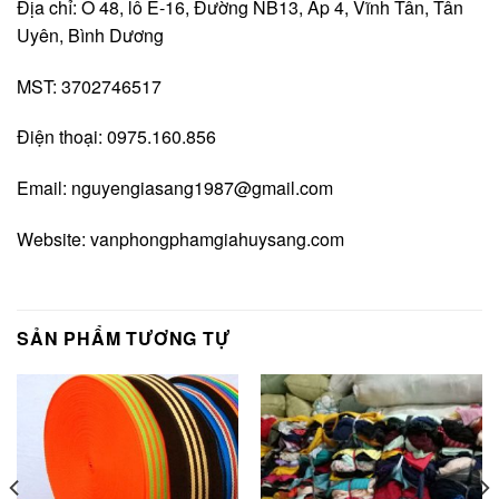
Địa chỉ: Ô 48, lô E-16, Đường NB13, Ấp 4, Vĩnh Tân, Tân
Uyên, Bình Dương
MST: 3702746517
Điện thoại: 0975.160.856
Email:
nguyengiasang1987@gmail.com
Website:
vanphongphamgiahuysang.com
SẢN PHẨM TƯƠNG TỰ