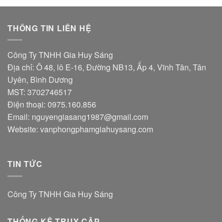
THÔNG TIN LIÊN HỆ
Công Ty TNHH Gia Huy Sáng
Địa chỉ: Ô 48, lô E-16, Đường NB13, Ấp 4, Vĩnh Tân, Tân
Uyên, Bình Dương
MST: 3702746517
Điện thoại: 0975.160.856
Email:
nguyengiasang1987@gmail.com
Website:
vanphongphamgiahuysang.com
TIN TỨC
Công Ty TNHH Gia Huy Sáng
THỐNG KÊ TRUY CẬP